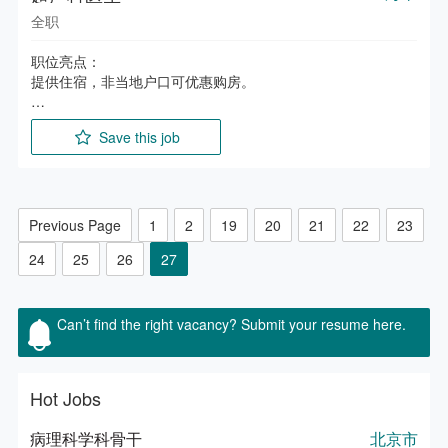
全职
职位亮点：

提供住宿，非当地户口可优惠购房。

职位描述：

Save this job
1.熟练掌握超声医学技术的临床诊断。

2.负责多学科临床常见病的超声检查，独立进行超声扫描，对
至少包括腹部、妇产科、小部位、血管区等各个亚专科进行诊
断，并提供书面报告。

Previous Page
1
2
19
20
21
22
23
职位要求：

24
25
26
27
1.全日制本科以上学历。

2.已完成规培。

3.大型医用设备CDFI上岗证。
Can’t find the right vacancy? Submit your resume here.
Hot Jobs
病理科学科骨干
北京市