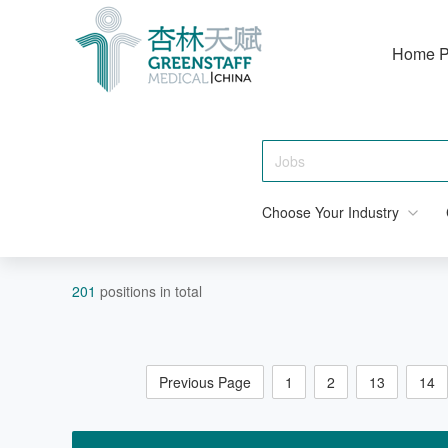
Home 
Choose Your Industry
201
positions in total
Previous Page
1
2
13
14