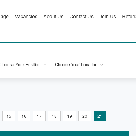
Page
Vacancies
About Us
Contact Us
Join Us
Refer
Choose Your Position
Choose Your Location
15
16
17
18
19
20
21