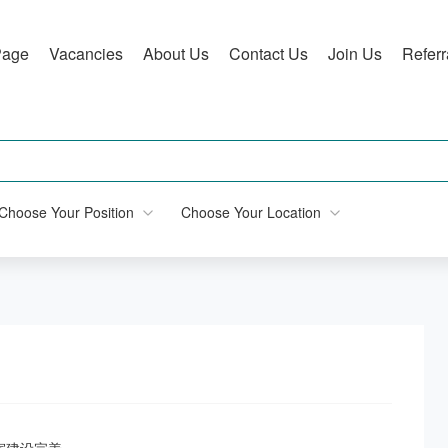
Page
Vacancies
About Us
Contact Us
Join Us
Refer
Choose Your Position
Choose Your Location