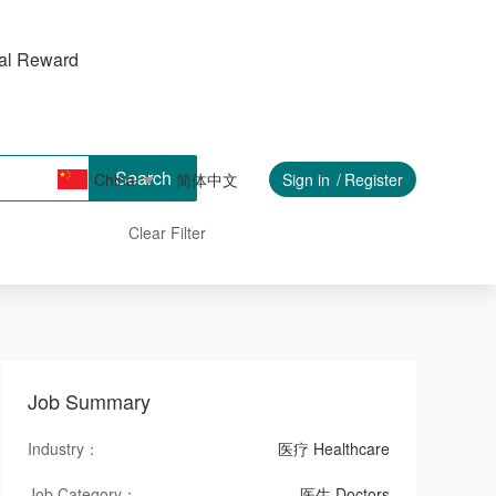
ral Reward
Search
China
简体中文
Sign in
Register
Clear Filter
Job Summary
Industry：
医疗 Healthcare
Job Category：
医生 Doctors