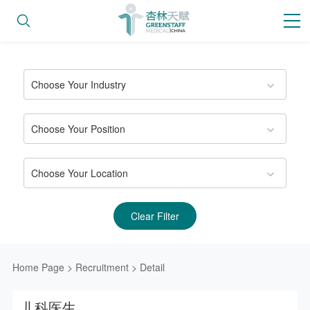
Choose Your Industry
Choose Your Position
Choose Your Location
Clear Filter
Home Page
>
Recruitment
>
Detail
儿科医生