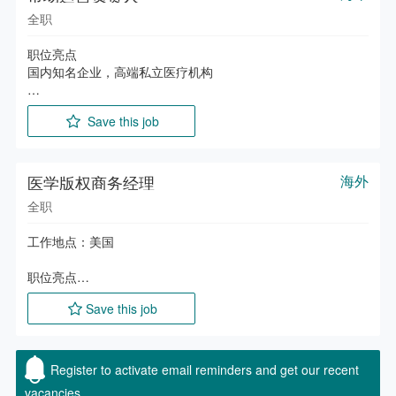
全职
职位亮点

国内知名企业，高端私立医疗机构

主要职责

Save this job
1. 根据医院战略目标制定年度、季度及月度运营计划，拆解业
绩指标并跟踪初诊量、复诊率、客单价、投产比等数据，分析
异常并推动改进。

2. 协调医疗、护理、咨询、客服等部门资源，优化业务流程，
医学版权商务经理
海外
提升整体运营效率。

全职
3. 负责医美项目运营，包括市场调研、包装策划、定价、上线
推广及品项结构优化，提升利润率。

工作地点：美国

4. 配合采购对接药厂及设备供应商，争取资源支持并推进项目
落地。

职位亮点

5. 协同营销部门制定流量转化策略，策划促销活动、会员沙龙
Top知名企业，发展前景好，薪资待遇佳

及老客带新活动，提升转化率、复购率及转介绍率。

Save this job
6. 监督院内广告、陈列及宣教物料，确保品牌形象统一。

主要职责

7. 优化顾客从咨询、面诊、治疗到术后回访的全流程服务，提
1. 协同算法、医学及内容团队，制定医学内容策略，满足业务
升满意度及口碑。

内容与数据需求。

Register to activate email reminders and get our recent
8. 负责重大客诉及公关危机处理，维护机构品牌形象，并完善
2. 梳理国内外权威医学内容及版权资源，搭建合作模式并推进
会员管理及分层维护策略。

vacancies.