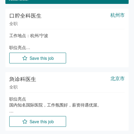
长期战略合作。

9. 负责现场团队的日常管理、激励、绩效考核及业务培训，提
3. 主导内容与数据商务谈判，获取授权、分发、联合运营等商
升团队专业度和销售能力。

业化使用权。

口腔全科医生
杭州市
4. 联合期刊、医学机构开展学术传播与市场活动，提升公司学
任职要求

全职
术影响力。

1. 本科及以上学历，专业不限。

5. 跟踪国际版权法规、数据及 AI 相关政策，保障内容获取与
2. 5年以上医美运营管理或医疗行业相关经验，熟悉医院运营
工作地点：杭州/宁波

使用合规。

流程及行业规范。

3. 具备较强的产品运营能力、跨部门协调能力及运营问题分析
职位亮点

任职要求

和落地优化能力。
国内头部连锁医疗机构，客群成熟，工作环境舒适，科室建设
1. 生物医学、临床医学、药学等相关专业硕士及以上，
Save this job
完善。

MD/PhD 优先；

2. 5 年以上相关经验，有国际 STM 出版集团版权授权、数据
主要职责

许可，或科技 / AI 企业数据合作、内容采购经验；

1. 为客户提供高质量的口腔诊疗服务；

急诊科医生
北京市
3. 具备复杂版权与数据许可谈判能力，熟悉非标准化授权协
2. 认真规范的书写病历；

议，有 TDM 文本数据挖掘经验优先；

全职
3. 执行各项技术操作常规，提高医疗质量，规范化操作。

4. 熟悉国际医学期刊、机构资源，能搭建并维护长期合作关
系；

职位亮点

任职要求

5. 英语可作为工作语言，能独立开展国际商务沟通与谈判；

国内知名国际医院，工作氛围好，薪资待遇优渥。

1. 国内正规医学院校口腔系毕业，本科及以上学历；

6. 能解读法律文本，评估协议风险，持续关注 AI、医学内容及
2. 口腔临床工作经验三年以上。
主要职责

Save this job
1. 进行急诊、抢救工作；

2. 严格执行各项规章制度、技术操作规程，严防医疗差错事