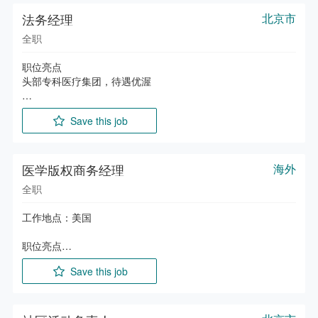
故。

法务经理
北京市
任职要求

全职
1. 硕士及以上学历，持有执业医生资格证；

2. 5年以上急诊/全科/ICU医师优先；

职位亮点

3. 英语可作为工作语言。
头部专科医疗集团，待遇优渥

主要职责

Save this job
1、负责集团法律事务的全面管理，包括但不限于合同审核、法
律咨询、风险控制及法律文件起草；

2、参与集团各类事项的合法性审查，提供专业法律意见，保障
决策合规性；

医学版权商务经理
海外
3、监督并指导各分、子公司的法务工作，确保其合法运营；

全职
4、处理集团内部及外部法律纠纷，维护公司合法权益；

5、处理劳动争议并给出合规建议，可以代表企业出庭。

工作地点：美国

任职要求

职位亮点

1、法律专业本科及以上学历，具备相关职称或同等资格；

Top 知名企业，全球医学内容+数据业务布局，发展前景好，薪
2、拥有5年以上律所或企业法务等相关工作经验，有医疗行业
Save this job
资待遇佳。

背景者优先；

3、精通劳动法、公司法、合同法、知识产权法等，具备较强的
主要职责

法律分析、判断及解决能力；
