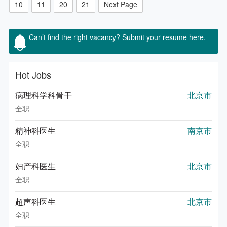
10
11
20
21
Next Page
历；

2. 中级及以上职称，具备全科执业资质，接受过正统西方全科
医生体系培训；

Can’t find the right vacancy? Submit your resume here.
Hot Jobs
病理科学科骨干
北京市
全职
精神科医生
南京市
全职
妇产科医生
北京市
全职
超声科医生
北京市
全职