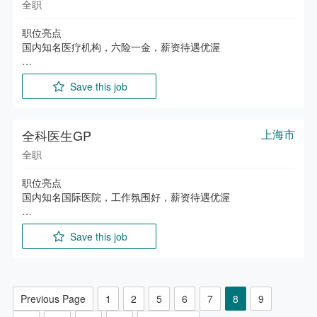
1. 本科及以上学历。

全职
6. 能解读法律文本，评估协议风险，持续关注 AI、医学内容及
4. 负责各相关联部门所涉及的相关配合工作等。

2. 具备活动策划或活动执行相关经验，有大型集团公司活动策
版权政策动态。
划经验者优先。

职位亮点

任职要求

3. 具备良好的活动组织能力与执行能力，能够独立完成活动策
国内知名医疗机构，六险一金，薪资待遇优渥

1. 本科或以上学历，医学专业；

划及落地。

2. 主治及以上职称，具备3年及以上三级医院及以上规模医院
4. 具备良好的沟通协调能力，能够对接内外部合作资源。

主要职责

工作经历；

5. 有责任心和服务意识，能够关注参与者体验并及时处理现场
Save this job
1. 在科主任及上级医师指导下，负责本科一定范围的医疗、科
问题。
研、预防工作；

2. 全科门诊，具体参与诊断、治疗及特殊诊疗操作；

3. 掌握患者病情变化，及时处理，向科主任汇报；

全科医生GP
上海市
4. 参加值班，支持病房的临床病例讨论及检查等。

全职
任职要求

职位亮点

1. 统招本科及以上学历，5年以上全科/内科工作经验；

国内知名国际医院，工作氛围好，薪资待遇优渥

主要职责

Save this job
1. 主要负责门诊患者（含外籍）的全科（内、外、妇、儿）诊
疗工作；

2. 协助机构其他科室做好分级诊疗。

任职要求

Previous Page
1
2
5
6
7
8
9
1. 国内外知名院校临床医学及相关专业毕业，本科及以上学