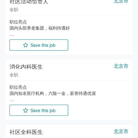
社区活动负责人
北京市
4、具有较强的沟通能力和谈判技巧，能够有效应对各类法律事
1. 协同算法、医学及内容团队，制定医学内容策略，满足业务
全职
内容与数据需求；

2. 梳理国内外权威医学内容及版权资源，搭建合作模式并推进
职位亮点

长期战略合作；

国内头部养老集团，福利待遇好

3. 主导内容与数据商务谈判，获取授权、分发、联合运营等商
业化使用权；

主要职责

4. 联合期刊、医学机构开展学术传播与市场活动，提升公司学
Save this job
1. 调研老年人兴趣偏好（如戏曲、书法、手工、合唱、节日庆
术影响力；

典等），结合季节及节日节点策划文娱活动方案（主题、流
5. 跟踪国际版权法规、数据及 AI 相关政策，保障内容获取与
程、物料及预算）。

使用合规。

2. 持续创新活动形式，打造特色活动IP（如书画展、合唱节、
消化内科医生
北京市
传统手工艺活动等），提升活动吸引力与参与度。

任职要求

全职
3. 负责活动全流程组织与落地执行，包括场地布置、物料准
备、人员通知、现场统筹及流程管理。

1. 生物医学、临床医学、药学等相关专业硕士及以上，
职位亮点

4. 对接外部合作资源，沟通合作细节，保障活动质量与执行效
MD/PhD 优先；

国内知名医疗机构，六险一金，薪资待遇优渥

果。

2. 5 年以上相关经验，有国际 STM 出版集团版权授权、数据
5. 收集活动反馈并进行复盘，分析参与情况与满意度，持续优
许可，或科技 / AI 企业数据合作、内容采购经验；

主要职责

化活动方案与流程。

3. 具备复杂版权与数据许可谈判能力，熟悉非标准化授权协
Save this job
1. 负责消化内科门诊诊断，利用消化内镜（胃肠镜）实施检
6. 维护老年人活动社群，发布活动信息及回顾内容，提升参与
议，有 TDM 文本数据挖掘经验优先；

查、诊断及治疗；

度与服务体验。

4. 熟悉国际医学期刊、机构资源，能搭建并维护长期合作关
2. 分析化验和检查报告，及时准确做出病情诊断，开具处方，
系；

做出保养建议；

社区全科医生
北京市
任职要求

5. 英语可作为工作语言，能独立开展国际商务沟通与谈判；

3. 认真执行各项规章制度和技术操作常规，严防医疗事故；
